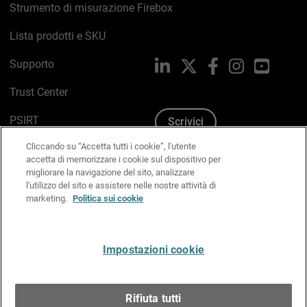
Strumento di misurazione Firebox
Lista prodotti e SKU
Supporto
LinkedIn
X
Facebook
Instagram
YouTub
Trust Center
PSIRT
Scrivici
Cliccando su “Accetta tutti i cookie”, l'utente
Politica sui cookie
accetta di memorizzare i cookie sul dispositivo per
migliorare la navigazione del sito, analizzare
Informativa sulla privacy
l'utilizzo del sito e assistere nelle nostre attività di
marketing.
Politica sui cookie
Kit Media & Brand
Gestisci le preferenze e-mail
Impostazioni cookie
Italiano
Rifiuta tutti