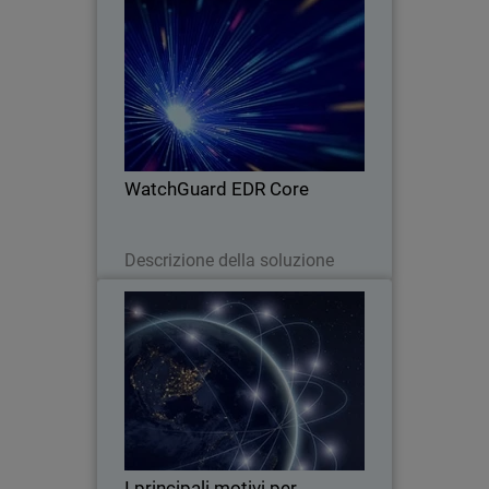
WatchGuard EDR Core
Thumbnail
Body
EDR Core contrasta efficacemente le
minacce avanzate grazie al
coordinamento del rilevamento e della
risposta tra rete ed endpoint.
WatchGuard EDR Core
Leggi ora
Descrizione della soluzione
I principali motivi per scegliere
Thumbnail
WatchGuard
Body
Una nuova interpretazione della
sicurezza che incorpora un approccio
globale, allineamento operativo,
automazione e controllo.
I principali motivi per