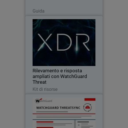
Leggi ora
Guida
Rilevamento e risposta ampliati
con WatchGuard Threat
Accedi al mondo XDR con WatchGuard
ThreatSync e sperimenta la sicurezza
moderna. Semplifica la protezione e
aumenta l'efficienza operativa con XDR.
Rilevamento e risposta
ampliati con WatchGuard
Threat
SyncMaggiori informazioni
Kit di risorse
WatchGuard ThreatSync
Dota il tuo team di sicurezza di capacità
XDR per centralizzare i rilevamenti e