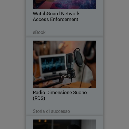
WatchGuard Network
Access Enforcement
Leggi ora
eBook
Radio Dimensione Suono (RDS)
RDS sceglie WatchGuard per mandare
in onda le sue trasmissioni 24/7 in
sicurezza, potendo contare su soluzioni
di protezione agili per gli utenti.
Radio Dimensione Suono
(RDS)
Leggi ora
Storia di successo
Implementazione di Zero Trust
Thumbnail
nell'era del lavoro ibrido