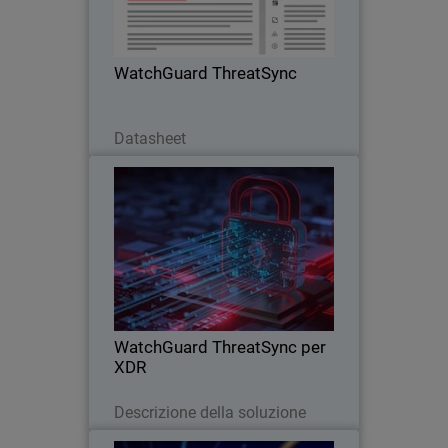
orchestrare la risposta alle minacce con
WatchGuard ThreatSync
WatchGuard ThreatSync
Scarica ora
Datasheet
WatchGuard ThreatSync per
Thumbnail
XDR
Body
WatchGuard ThreatSync è una
soluzione integrata basata sul cloud per
applicare una potente protezione XDR a
tutti gli ambienti, gli utenti e i dispositivi.
WatchGuard ThreatSync per
XDR
Leggi ora
Descrizione della soluzione