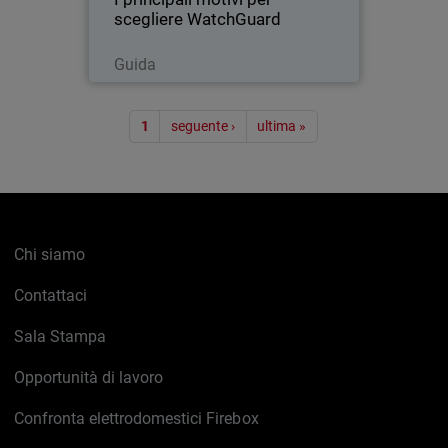
scegliere WatchGuard
Leggi ora
Guida
Paginazione
1
seguente ›
ultima »
Chi siamo
Contattaci
Sala Stampa
Opportunità di lavoro
Confronta elettrodomestici Firebox