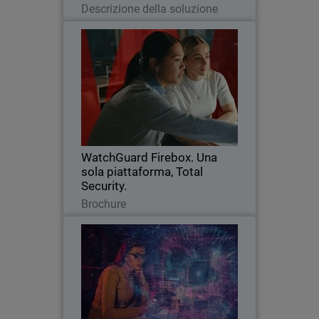
Descrizione della soluzione
WatchGuard Firebox. Una sola
piattaforma, Total Security.
Una piattaforma di sicurezza di rete
avanzata che restituisce ai
professionisti di sicurezza IT il pieno
controllo delle loro reti.
WatchGuard Firebox. Una
sola piattaforma, Total
Security.
Scarica ora
Brochure
WatchGuard Network Access
Thumbnail
Enforcement
Body
Scopri la versione avanzata del Network
Access Control e impara come bloccare
gli accessi non autorizzati.