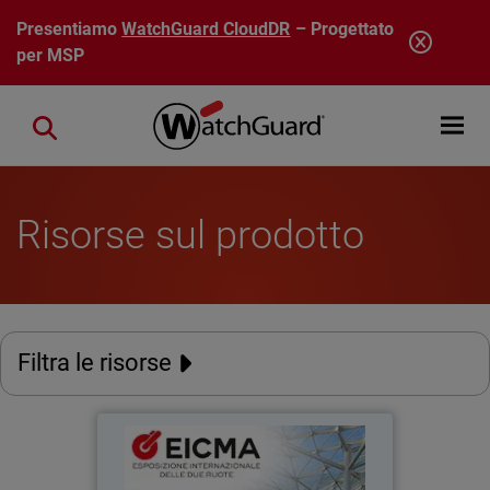
Salta al contenuto principale
Presentiamo
WatchGuard CloudDR
– Progettato
per MSP
Open mobi
Close search
Risorse sul prodotto
Filtra le risorse
EICMA