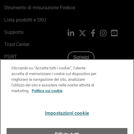
Strumento di misurazione Firebox
Lista prodotti e SKU
Supporto
LinkedIn
X
Facebook
Instagram
YouTub
Trust Center
PSIRT
Scrivici
Cliccando su “Accetta tutti i cookie”, l'utente
Politica sui cookie
accetta di memorizzare i cookie sul dispositivo per
migliorare la navigazione del sito, analizzare
Informativa sulla privacy
l'utilizzo del sito e assistere nelle nostre attività di
marketing.
Politica sui cookie
Kit Media & Brand
Gestisci le preferenze e-mail
Impostazioni cookie
Italiano