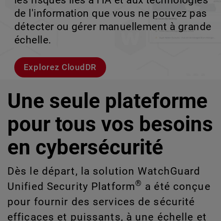
les risques liés à l'IA et aux technologies
le volume en coulisses afin que votre
d'entreprise à haut débit.
croissance évolutive.
de l'information que vous ne pouvez pas
équipe puisse évoluer sans interruption.
détecter ou gérer manuellement à grande
Explorer les modèles
Découvrez WatchGuard EDR
échelle.
Voici Rai
Explorez CloudDR
Une seule plateforme
pour tous vos besoins
en cybersécurité
Dès le départ, la solution WatchGuard
®
Unified Security Platform
a été conçue
pour fournir des services de sécurité
efficaces et puissants, à une échelle et