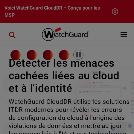
Aller au contenu principal
Voici
WatchGuard CloudDR
– Conçu pour les
MSP
Open mobi
Close search
Pause
Détecter les menaces
cachées liées au cloud
Rai ne dort jamais.
Plus de puissance.
La sécurité des
et à l'identité
Gardez une longueur
Même simplicité.
terminaux réinventée
WatchGuard CloudDR utilise les solutions
d'avance.
Développez-vous sur de grandes
Détection et réponse aux incidents sur
ITDR modernes pour révéler les erreurs
transactions sans complexité. Les
les terminaux (EDR) basées sur l'IA à tous
de configuration du cloud à l'origine des
Rai assure la continuité des opérations
montées en rack Firebox étendent votre
les niveaux, offrant une meilleure
violations de données et mettre au jour
de sécurité pour chaque client, en gérant
plateforme aux environnements
protection, une gestion simplifiée et une