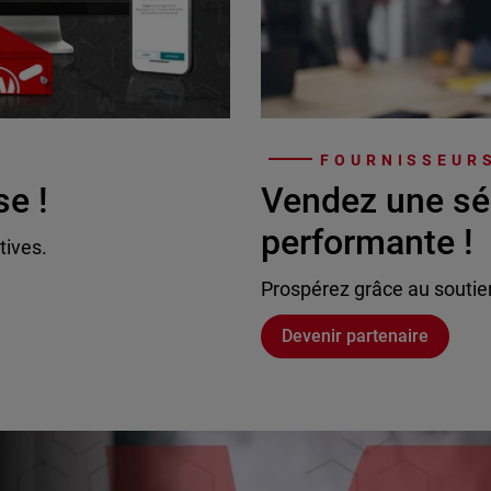
FOURNISSEURS
se !
Vendez une sé
performante !
tives.
Prospérez grâce au soutie
Devenir partenaire