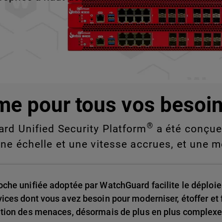
e vous ne pouvez pas
nde échelle.
me pour tous vos besoin
®
ard Unified Security Platform
a été conçue 
une échelle et une vitesse accrues, et une m
oche unifiée adoptée par WatchGuard facilite le déploie
vices dont vous avez besoin pour moderniser, étoffer et f
ution des menaces, désormais de plus en plus complexe