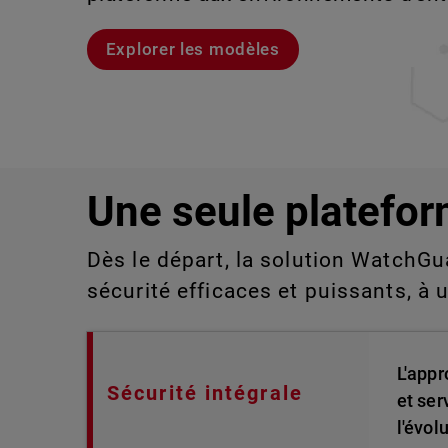
aux technologies de l'information qu
détecter ou gérer manuellement à gra
Explorer les modèles
Voici Rai
Découvrez WatchGuard EDR
Explorez CloudDR
Une seule platefor
Dès le départ, la solution WatchGu
sécurité efficaces et puissants, à 
L'appr
Sécurité intégrale
et ser
l'évol