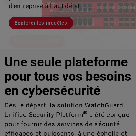
les risques liés à l'IA et aux technologies
le volume en coulisses afin que votre
d'entreprise à haut débit.
croissance évolutive.
de l'information que vous ne pouvez pas
équipe puisse évoluer sans interruption.
détecter ou gérer manuellement à grande
Explorer les modèles
Découvrez WatchGuard EDR
échelle.
Voici Rai
Explorez CloudDR
Une seule plateforme
pour tous vos besoins
en cybersécurité
Dès le départ, la solution WatchGuard
®
Unified Security Platform
a été conçue
pour fournir des services de sécurité
efficaces et puissants, à une échelle et