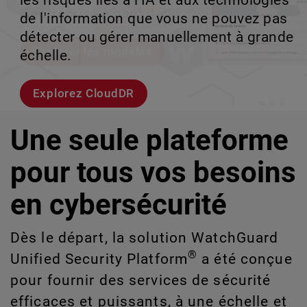
les risques liés à l'IA et aux technologies
le volume en coulisses afin que votre
d'entreprise à haut débit.
croissance évolutive.
de l'information que vous ne pouvez pas
équipe puisse évoluer sans interruption.
détecter ou gérer manuellement à grande
Explorer les modèles
Découvrez WatchGuard EDR
échelle.
Voici Rai
Explorez CloudDR
Une seule plateforme
pour tous vos besoins
en cybersécurité
Dès le départ, la solution WatchGuard
®
Unified Security Platform
a été conçue
pour fournir des services de sécurité
efficaces et puissants, à une échelle et