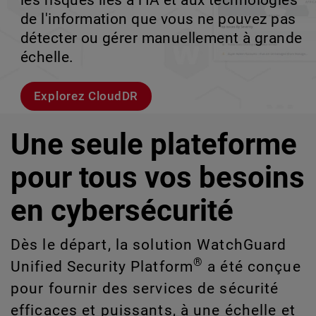
les risques liés à l'IA et aux technologies
le volume en coulisses afin que votre
d'entreprise à haut débit.
croissance évolutive.
de l'information que vous ne pouvez pas
équipe puisse évoluer sans interruption.
détecter ou gérer manuellement à grande
Explorer les modèles
Découvrez WatchGuard EDR
échelle.
Voici Rai
Explorez CloudDR
Une seule plateforme
pour tous vos besoins
en cybersécurité
Dès le départ, la solution WatchGuard
®
Unified Security Platform
a été conçue
pour fournir des services de sécurité
efficaces et puissants, à une échelle et