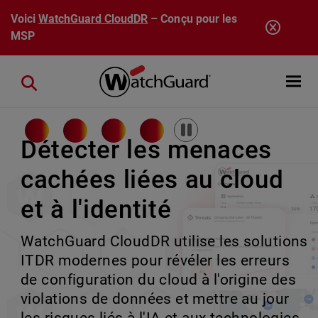
Aller au contenu principal
Voici
WatchGuard CloudDR
– Conçu pour les
MSP
Open mobi
Close search
Pause
Détecter les menaces
cachées liées au cloud
Rai ne dort jamais.
Plus de puissance.
La sécurité des
et à l'identité
Gardez une longueur
Même simplicité.
terminaux réinventée
WatchGuard CloudDR utilise les solutions
d'avance.
Développez-vous sur de grandes
Détection et réponse aux incidents sur
ITDR modernes pour révéler les erreurs
transactions sans complexité. Les
les terminaux (EDR) basées sur l'IA à tous
de configuration du cloud à l'origine des
Rai assure la continuité des opérations
montées en rack Firebox étendent votre
les niveaux, offrant une meilleure
violations de données et mettre au jour
de sécurité pour chaque client, en gérant
plateforme aux environnements
protection, une gestion simplifiée et une