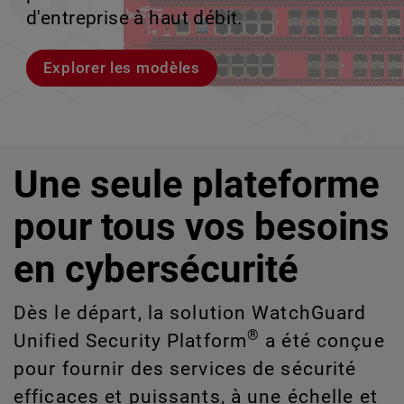
les risques liés à l'IA et aux technologies
le volume en coulisses afin que votre
d'entreprise à haut débit.
croissance évolutive.
de l'information que vous ne pouvez pas
équipe puisse évoluer sans interruption.
détecter ou gérer manuellement à grande
Explorer les modèles
Découvrez WatchGuard EDR
échelle.
Voici Rai
Explorez CloudDR
Une seule plateforme
pour tous vos besoins
en cybersécurité
Dès le départ, la solution WatchGuard
®
Unified Security Platform
a été conçue
pour fournir des services de sécurité
efficaces et puissants, à une échelle et