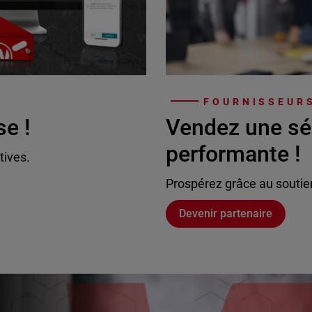
FOURNISSEURS
se !
Vendez une sé
performante !
tives.
Prospérez grâce au soutie
Devenir partenaire