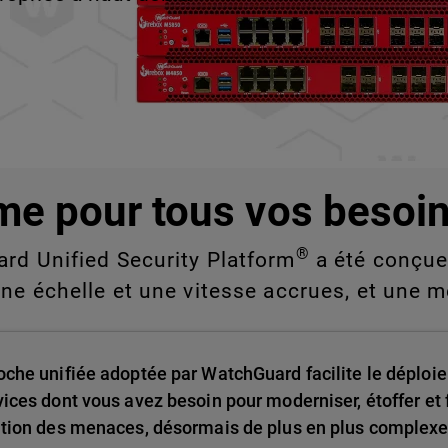
e vous ne pouvez pas
nde échelle.
me pour tous vos besoin
®
ard Unified Security Platform
a été conçue 
une échelle et une vitesse accrues, et une m
oche unifiée adoptée par WatchGuard facilite le déploie
vices dont vous avez besoin pour moderniser, étoffer et f
ution des menaces, désormais de plus en plus complexe