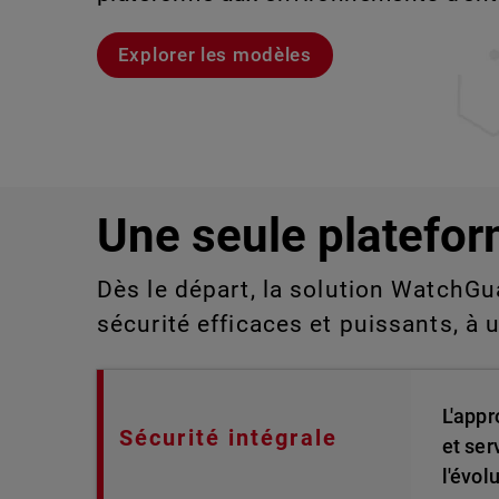
aux technologies de l'information qu
détecter ou gérer manuellement à gra
Explorer les modèles
Voici Rai
Découvrez WatchGuard EDR
Explorez CloudDR
Une seule platefor
Dès le départ, la solution WatchGu
sécurité efficaces et puissants, à 
L'appr
Sécurité intégrale
et ser
l'évol