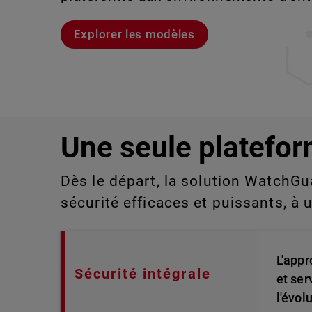
aux technologies de l'information qu
détecter ou gérer manuellement à gra
Explorer les modèles
Voici Rai
Découvrez WatchGuard EDR
Explorez CloudDR
Une seule platefor
Dès le départ, la solution WatchGu
sécurité efficaces et puissants, à 
L'appr
Sécurité intégrale
et ser
l'évol