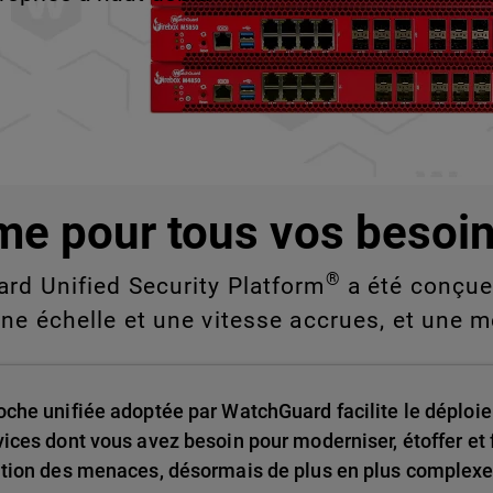
e vous ne pouvez pas
nde échelle.
me pour tous vos besoin
®
ard Unified Security Platform
a été conçue 
une échelle et une vitesse accrues, et une m
oche unifiée adoptée par WatchGuard facilite le déploie
vices dont vous avez besoin pour moderniser, étoffer et f
ution des menaces, désormais de plus en plus complexe