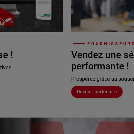
FOURNISSEURS
se !
Vendez une sé
performante !
tives.
Prospérez grâce au soutie
Devenir partenaire