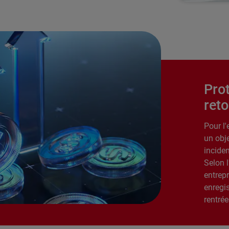
Pro
ret
Pour l'
un obj
inciden
Selon l
entrepr
enregis
rentrée