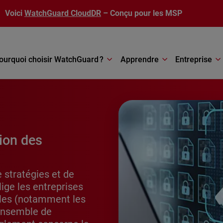
Voici
WatchGuard CloudDR
– Conçu pour les MSP
ourquoi choisir WatchGuard ?
Apprendre
Entreprise
ion des
 stratégies et de
ige les entreprises
lles (notamment les
 ensemble de