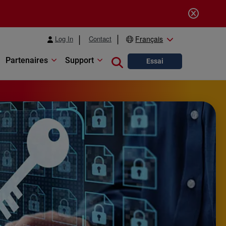
Log In
Contact
Français
Partenaires
Support
Close search
Essai