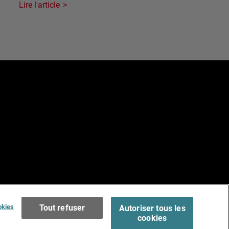
Lire l'article
e
Terms of Use >
okies
Tout refuser
Autoriser tous les
cookies