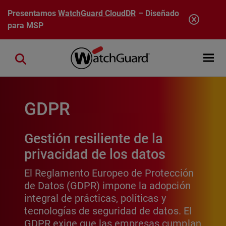
Pasar al contenido principal
Presentamos
WatchGuard CloudDR
– Diseñado
para MSP
Open mobi
Close search
GDPR
Gestión resiliente de la
privacidad de los datos
El Reglamento Europeo de Protección
de Datos (GDPR) impone la adopción
integral de prácticas, políticas y
tecnologías de seguridad de datos. El
GDPR exige que las empresas cumplan