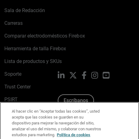
Sala de Redacción
Carreras
Comparar electrodomésticos Firebox
Herramienta de talla Firebox
Lista de productos y SKUs
Soporte
LinkedIn
X
Facebook
Instagram
YouTube
Trust Center
PSIRT
Escríbanos
Al hacer clic en “Aceptar todas las cookies”, usted
Política de cookies
acepta que las cookies se guarden en su
dispositivo para mejorar la navegación del sitio,
Política de privacidad
analizar el uso del mismo, y colaborar con nuestros
estudios para marketing.
Política de cookies
Kit de medios y marca