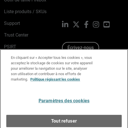
Liste produits / SKUs
Support
LinkedIn
X
Facebook
Instagram
YouTube
Trust Center
PSIRT
Écrivez-nous
En cliquant sur « Accepter tous les cookies », vous
Avis sur les cookies
acceptez le stockage de cookies sur votre appareil
pour améliorer la navigation sur le site, analyser
Politique de confidentialité
son utilisation et contribuer à nos efforts de
marketing.
Politique régissant les cookies
Charte Graphique
Préférences email
Paramètres des cookies
Français
Tout refuser