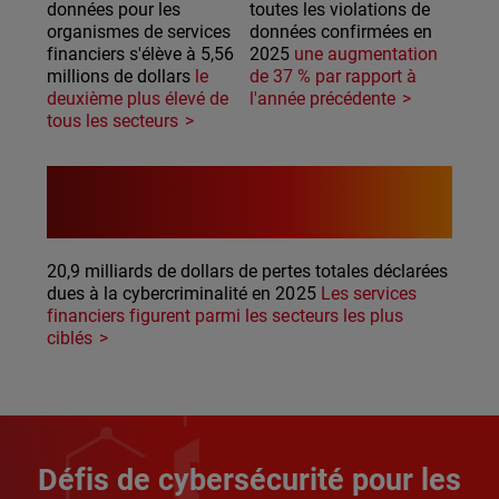
données pour les
toutes les violations de
organismes de services
données confirmées en
financiers s'élève à 5,56
2025
une augmentation
millions de dollars
le
de 37 % par rapport à
deuxième plus élevé de
l'année précédente
tous les secteurs
$20.9B
20,9 milliards de dollars de pertes totales déclarées
dues à la cybercriminalité en 2025
Les services
financiers figurent parmi les secteurs les plus
ciblés
Défis de cybersécurité pour les