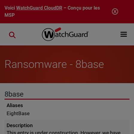
Aller au contenu principal
Voici
WatchGuard CloudDR
– Conçu pour les
MSP
Open mobi
Close search
Ransomware - 8base
8base
Aliases
EightBase
Description
This entry is under construction. However, we have