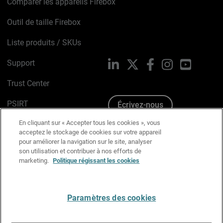
Comparer les appareils Firebox
Outil de taille Firebox
Liste produits / SKUs
Support
LinkedIn
X
Facebook
Instagram
YouTube
Trust Center
PSIRT
Écrivez-nous
En cliquant sur « Accepter tous les cookies », vous
Avis sur les cookies
acceptez le stockage de cookies sur votre appareil
pour améliorer la navigation sur le site, analyser
Politique de confidentialité
son utilisation et contribuer à nos efforts de
marketing.
Politique régissant les cookies
Charte Graphique
Préférences email
Paramètres des cookies