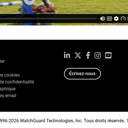
LinkedIn
X
Facebook
Instagram
YouTub
ter
Écrivez-nous
es cookies
de confidentialité
raphique
es email
996-2026 WatchGuard Technologies, Inc. Tous droits réservés.