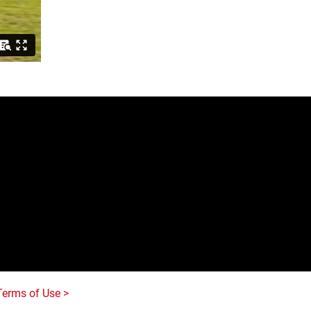
e
Terms of Use >