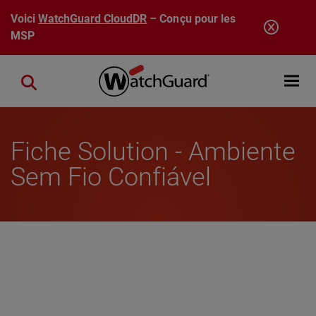
Aller au contenu principal
Voici
WatchGuard CloudDR
– Conçu pour les
MSP
Open mobi
Close search
Fiche Solution - Ambiente
Sem Fio Confiável