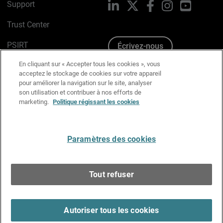
Support
LinkedIn
X
Facebook
Instagram
YouTube
Trust Center
PSIRT
Écrivez-nous
En cliquant sur « Accepter tous les cookies », vous
Avis sur les cookies
acceptez le stockage de cookies sur votre appareil
pour améliorer la navigation sur le site, analyser
Politique de confidentialité
son utilisation et contribuer à nos efforts de
marketing.
Politique régissant les cookies
Charte Graphique
Préférences email
Paramètres des cookies
Français
Tout refuser
Copyright © 1996-2026 WatchGuard Technologies, Inc.
Tous droits réservés.
Terms of Use >
Autoriser tous les cookies