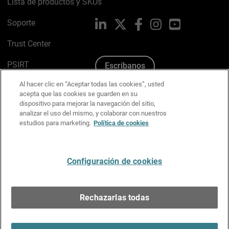
Lista de productos y SKUs
Soporte
LinkedIn
X
Facebook
Instagram
YouTube
Trust Center
PSIRT
Escríbanos
Al hacer clic en “Aceptar todas las cookies”, usted
Política de cookies
acepta que las cookies se guarden en su
dispositivo para mejorar la navegación del sitio,
Política de privacidad
analizar el uso del mismo, y colaborar con nuestros
estudios para marketing.
Política de cookies
Kit de medios y marca
Preferencias de correo
Configuración de cookies
Español
Rechazarlas todas
Copyright © 1996-2026 WatchGuard Technologies, Inc.
Todos los derechos reservados.
Terms of Use >