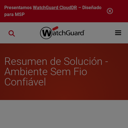
Pasar al contenido principal
Presentamos
WatchGuard CloudDR
– Diseñado
para MSP
Open mobi
Close search
Resumen de Solución -
Ambiente Sem Fio
Confiável