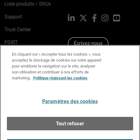
Liste produits / SKUs
Support
LinkedIn
X
Facebook
Instagram
YouTube
Trust Center
PSIRT
Écrivez-nous
En cliquant sur « Accepter tous les cookies », vous
Avis sur les cookies
acceptez le stockage de cookies sur votre appareil
pour améliorer la navigation sur le site, analyser
Politique de confidentialité
son utilisation et contribuer à nos efforts de
marketing.
Politique régissant les cookies
Charte Graphique
Préférences email
Paramètres des cookies
Français
Tout refuser
Copyright © 1996-2026 WatchGuard Technologies, Inc.