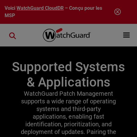
Aller au contenu principal
Voici
WatchGuard CloudDR
– Conçu pour les
MSP
Open mobi
Close search
Supported Systems
& Applications
WatchGuard Patch Management
supports a wide range of operating
systems and third-party
applications, enabling fast
identification, prioritization, and
deployment of updates. Pairing the