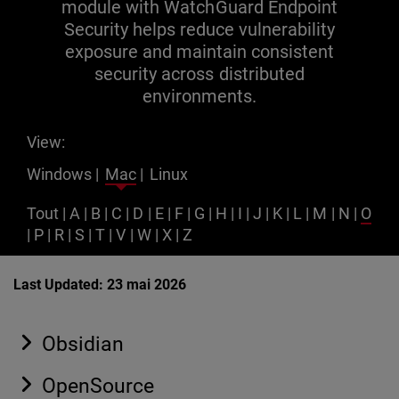
module with WatchGuard Endpoint
Security helps reduce vulnerability
exposure and maintain consistent
security across distributed
environments.
View:
Windows
|
Mac
|
Linux
Tout
|
A
|
B
|
C
|
D
|
E
|
F
|
G
|
H
|
I
|
J
|
K
|
L
|
M
|
N
|
O
|
P
|
R
|
S
|
T
|
V
|
W
|
X
|
Z
Last Updated: 23 mai 2026
Obsidian
OpenSource