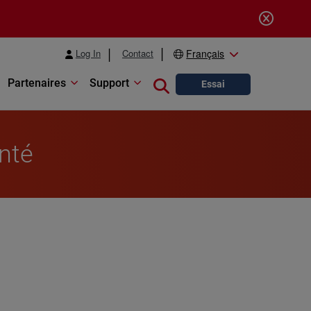
Log In
Contact
Français
Partenaires
Support
Close search
Essai
anté