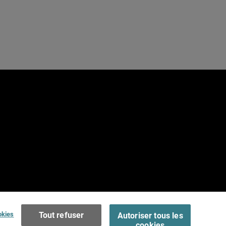
e
Terms of Use >
okies
Tout refuser
Autoriser tous les
cookies