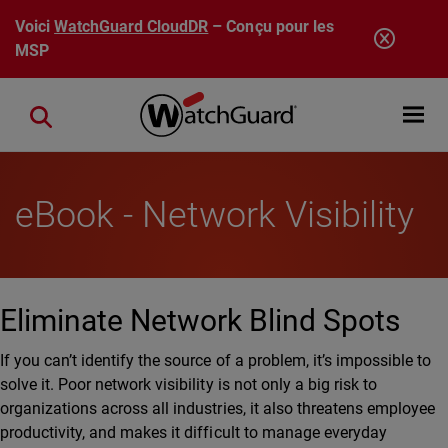
Aller au contenu principal
Voici
WatchGuard CloudDR
– Conçu pour les
MSP
Open mobi
Close search
eBook - Network Visibility
Eliminate Network Blind Spots
If you can’t identify the source of a problem, it’s impossible to
solve it. Poor network visibility is not only a big risk to
organizations across all industries, it also threatens employee
productivity, and makes it difficult to manage everyday