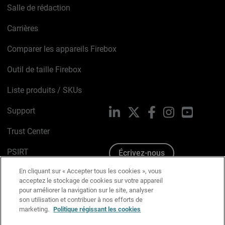
Salle de rédaction
Carrières
Comparer les appareils Firebox
Outil de taille Firebox
Liste produits / SKUs
Support
LinkedIn
X
Facebook
Instagram
YouTube
Trust Center
PSIRT
Écrivez-nous
En cliquant sur « Accepter tous les cookies », vous
Avis sur les cookies
acceptez le stockage de cookies sur votre appareil
pour améliorer la navigation sur le site, analyser
Politique de confidentialité
son utilisation et contribuer à nos efforts de
marketing.
Politique régissant les cookies
Charte Graphique