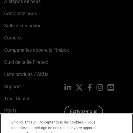
À propos de nous
Contactez-nous
Salle de rédaction
Carrières
Comparer les appareils Firebox
Outil de taille Firebox
Liste produits / SKUs
Support
LinkedIn
X
Facebook
Instagram
YouTube
Trust Center
PSIRT
Écrivez-nous
En cliquant sur « Accepter tous les cookies », vous
Avis sur les cookies
acceptez le stockage de cookies sur votre appareil