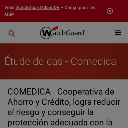
Aller au contenu principal
Voici
WatchGuard CloudDR
– Conçu pour les
MSP
Open mobi
Close search
Étude de cas - Comedica
COMEDICA - Cooperativa de
Ahorro y Crédito, logra reducir
el riesgo y conseguir la
protección adecuada con la