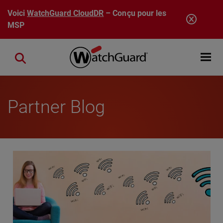
Aller au contenu principal
Voici
WatchGuard CloudDR
– Conçu pour les
MSP
Open mobi
Close search
Partner Blog