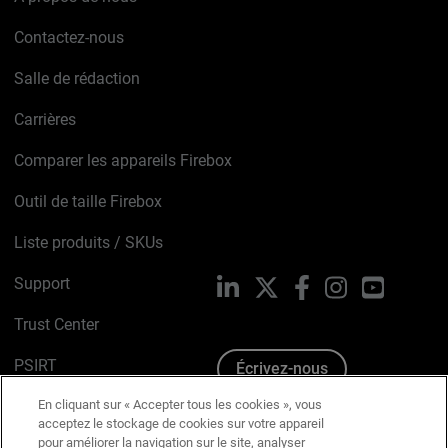
Contactez-nous
Salle de rédaction
Carrières
Comparer les appareils Firebox
Outil de taille Firebox
Liste produits / SKUs
Support
LinkedIn
X
Facebook
Instagram
YouTube
Trust Center
PSIRT
Écrivez-nous
En cliquant sur « Accepter tous les cookies », vous
Avis sur les cookies
acceptez le stockage de cookies sur votre appareil
pour améliorer la navigation sur le site, analyser
Politique de confidentialité