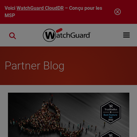
Aller au contenu principal
Voici
WatchGuard CloudDR
– Conçu pour les
MSP
Open mobi
Close search
Partner Blog