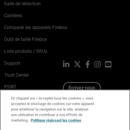
Salle de rédaction
Carrières
Comparer les appareils Firebox
Outil de taille Firebox
Liste produits / SKUs
Support
LinkedIn
X
Facebook
Instagram
YouTube
Trust Center
PSIRT
Écrivez-nous
En cliquant sur « Accepter tous les cookies », vous
Avis sur les cookies
acceptez le stockage de cookies sur votre appareil
pour améliorer la navigation sur le site, analyser
Politique de confidentialité
son utilisation et contribuer à nos efforts de
marketing.
Politique régissant les cookies
Charte Graphique