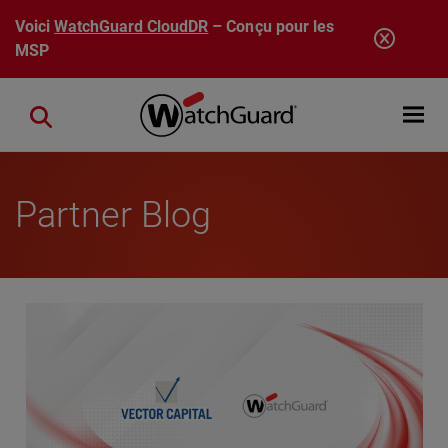
Aller au contenu principal
Voici
WatchGuard CloudDR
– Conçu pour les
MSP
Open mobi
Close search
Partner Blog