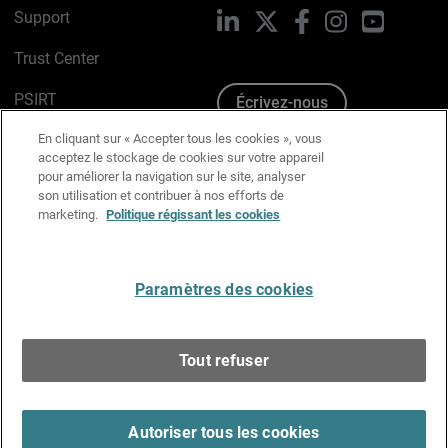
Support
LinkedIn
X
Facebook
Instagram
YouTube
Trust Center
PSIRT
Écrivez-nous
En cliquant sur « Accepter tous les cookies », vous
Avis sur les cookies
acceptez le stockage de cookies sur votre appareil
pour améliorer la navigation sur le site, analyser
Politique de confidentialité
son utilisation et contribuer à nos efforts de
marketing.
Politique régissant les cookies
Charte Graphique
Préférences email
Paramètres des cookies
Français
Tout refuser
Copyright © 1996-2026 WatchGuard Technologies, Inc.
Tous droits réservés.
Terms of Use >
Autoriser tous les cookies