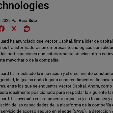
chnologies
et 2022
Par
Aura Soto
e on LinkedIn
Share on Facebook
Share on X
Share on Reddit
ard ha anunciado que Vector Capital, firma líder de capital
ones transformadoras en empresas tecnológicas consolidad
r las participaciones que anteriormente poseían otros co-inv
sta mayoritario de la compañía.
ard ha impulsado la innovación y el crecimiento constantes
guridad, lo que ha dado lugar a unos rendimientos financie
res, entre los que se encuentra Vector Capital. Ahora, como
 está idealmente posicionado para respaldar la siguiente fas
ard. La inversión en crecimiento orgánico y en fusiones y 
iación de las capacidades de la plataforma de la compañía 
l servicio de acceso seguro en el edge (SASE), la detección 