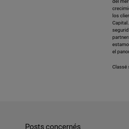
del mer
crecimi
los cli
Capital
segurid
partner
estamos
el pano
Classé 
Posts concernés