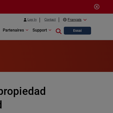
Log In
Contact
Français
Partenaires
Support
Close search
Essai
 propiedad
d