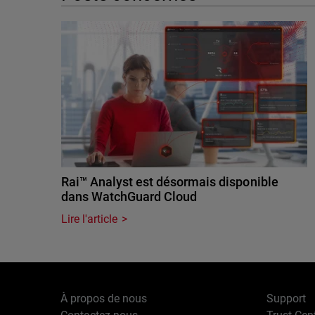
Rai™ Analyst est désormais disponible
dans WatchGuard Cloud
Lire l'article
À propos de nous
Support