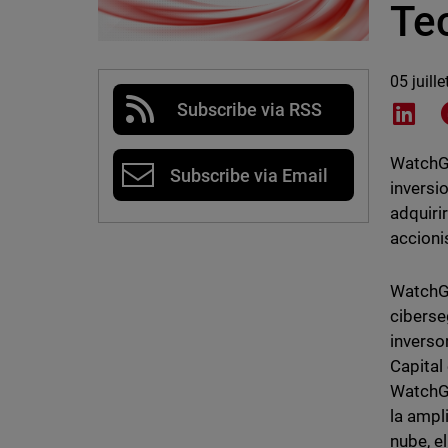
Te
05 juill
Subscribe via RSS
Shar
WatchGu
Subscribe via Email
inversi
adquiri
accioni
WatchGu
ciberse
inverso
Capital
WatchGu
la ampl
nube, e