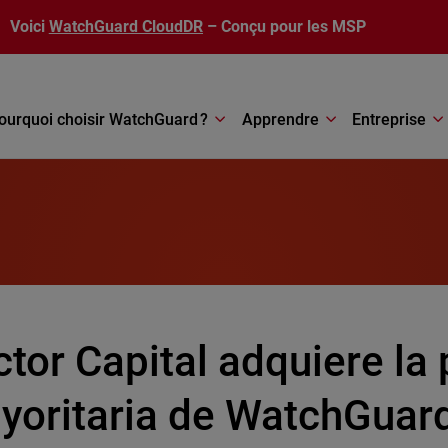
Voici
WatchGuard CloudDR
– Conçu pour les MSP
ourquoi choisir WatchGuard ?
Apprendre
Entreprise
tor Capital adquiere la
yoritaria de WatchGuar