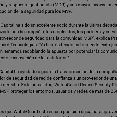
ón y respuesta gestionada (MDR) y una mayor innovación en
icación de la seguridad para los MSP.
 Capital ha sido un excelente socio durante la última décad
rizado con la compañía, los empleados, los partners, y nuestr
oveedor de seguridad para la comunidad MSP", explica Pr
ard Technologies. "Ya hemos tenido un tremendo éxito jun
ón, estamos redoblando la apuesta por potenciar la comun
ento e innovación de la plataforma”.
Capital ha ayudado a guiar la transformación de la compañí
or de seguridad de red de confianza a un proveedor de una
o derecho. En la actualidad, WatchGuard Unified Security P
MSP proteger los entornos, usuarios y redes de más de 25
s que WatchGuard está en una posición única para aprove