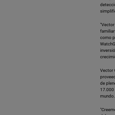
detecci
simplif
"Vector
familia
como pr
WatchGu
inversi
crecimi
Vector 
proveed
de plen
17.000 
mundo.
"Creemo