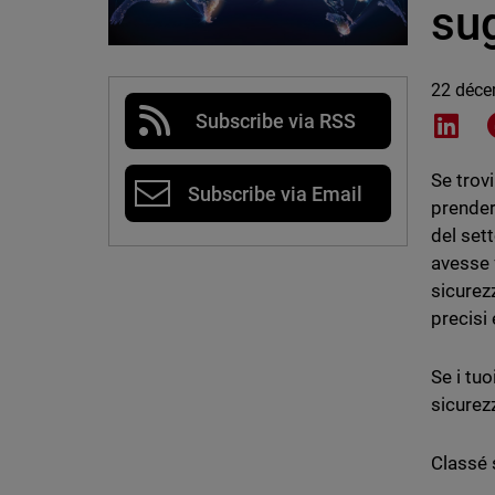
su
22 déce
Subscribe via RSS
Shar
Se trovi
Subscribe via Email
prender
del set
avesse 
sicurez
precisi 
Se i tu
sicurezz
Classé 