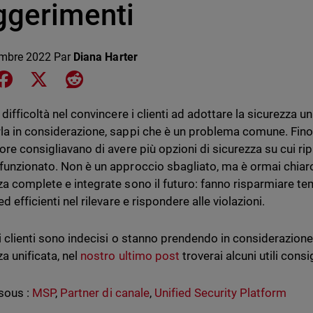
ggerimenti
mbre 2022
Par
Diana Harter
e on LinkedIn
Share on Facebook
Share on X
Share on Reddit
 difficoltà nel convincere i clienti ad adottare la sicurezza u
la in considerazione, sappi che è un problema comune. Fino
tore consigliavano di avere più opzioni di sicurezza su cui ri
funzionato. Non è un approccio sbagliato, ma è ormai chiaro
za complete e integrate sono il futuro: fanno risparmiare te
ed efficienti nel rilevare e rispondere alle violazioni.
oi clienti sono indecisi o stanno prendendo in considerazione
a unificata, nel
nostro ultimo post
troverai alcuni utili cons
sous :
MSP
,
Partner di canale
,
Unified Security Platform