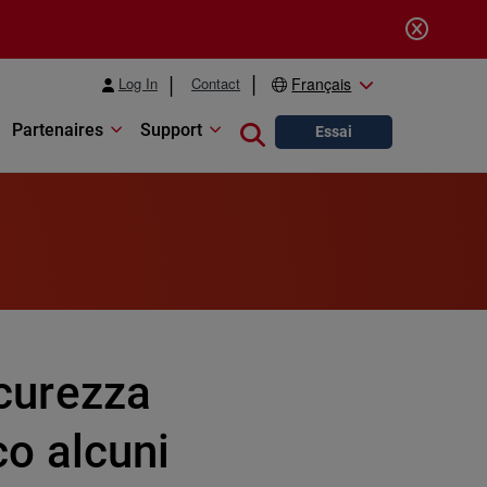
Log In
Contact
Français
Partenaires
Support
Close search
Essai
icurezza
co alcuni