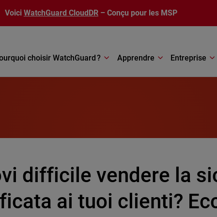
Voici
WatchGuard CloudDR
– Conçu pour les MSP
ourquoi choisir WatchGuard ?
Apprendre
Entreprise
vi difficile vendere la s
ficata ai tuoi clienti? Ec