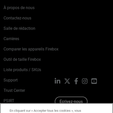
À propos de nous
Contactez-nous
Salle de rédaction
Carrières
Comparer les appareils Firebox
Outil de taille Firebox
Liste produits / SKUs
Support
LinkedIn
X
Facebook
Instagram
YouTube
Trust Center
PSIRT
Écrivez-nous
En cliquant sur « Accepter tous les cookies », vous
Avis sur les cookies