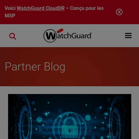
Aller au contenu principal
Voici
WatchGuard CloudDR
– Conçu pour les
MSP
Open mobi
Close search
Partner Blog