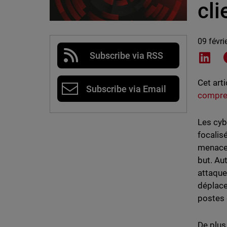
cli
09 févri
Subscribe via RSS
Shar
Cet art
Subscribe via Email
compren
Les cyb
focalis
menacer
but. Au
attaque.
déplace
postes d
De plus