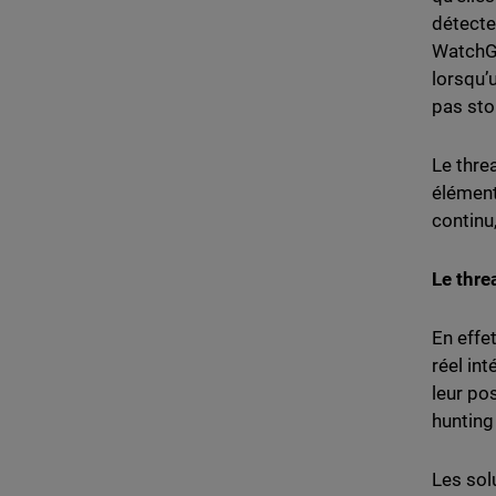
détecte
WatchGu
lorsqu’
pas sto
Le thre
élément
continu
Le thre
En effe
réel in
leur po
hunting 
Les sol