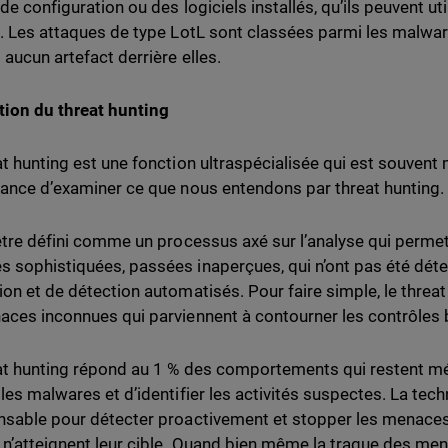
de configuration ou des logiciels installés, qu’ils peuvent uti
f. Les attaques de type LotL sont classées parmi les malware
 aucun artefact derrière elles.
tion du threat hunting
at hunting est une fonction ultraspécialisée qui est souvent
tance d’examiner ce que nous entendons par threat hunting.
 être défini comme un processus axé sur l’analyse qui permet
 sophistiquées, passées inaperçues, qui n’ont pas été dé
ion et de détection automatisés. Pour faire simple, le threat
aces inconnues qui parviennent à contourner les contrôles 
at hunting répond au 1 % des comportements qui restent mé
 les malwares et d’identifier les activités suspectes. La tech
nsable pour détecter proactivement et stopper les menaces 
s n’atteignent leur cible. Quand bien même la traque des me