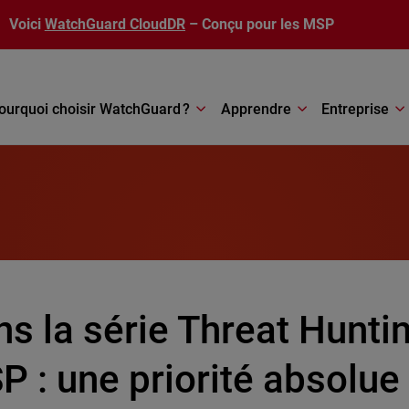
Voici
WatchGuard CloudDR
– Conçu pour les MSP
ourquoi choisir WatchGuard ?
Apprendre
Entreprise
s la série Threat Hunti
 : une priorité absolue