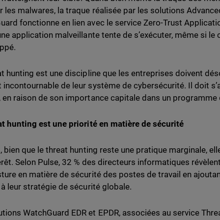
r les malwares, la traque réalisée par les solutions Advanc
ard fonctionne en lien avec le service Zero-Trust Applicati
une application malveillante tente de s’exécuter, même si l
ppé.
at hunting est une discipline que les entreprises doivent 
 incontournable de leur système de cybersécurité. Il doit s
, en raison de son importance capitale dans un programme d
at hunting est une priorité en matière de sécurité
t, bien que le threat hunting reste une pratique marginale, el
térêt. Selon Pulse, 32 % des directeurs informatiques révèlent
sture en matière de sécurité des postes de travail en ajout
à leur stratégie de sécurité globale.
utions WatchGuard EDR et EPDR, associées au service Threa