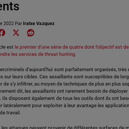
ents
er 2022
Par
Iratxe Vazquez
e on LinkedIn
Share on Facebook
Share on X
Share on Reddit
icle est
le premier d’une série de quatre dont l’objectif est d
dre les services de threat hunting.
ercriminels d’aujourd’hui sont parfaitement organisés, très 
és sur leurs cibles. Ces assaillants sont susceptibles de lor
 de s’y infiltrer, au moyen de techniques de plus en plus so
trement dit, les assaillants ont rarement besoin de déploye
 Ils disposent également de tous les outils dont ils ont besoi
r latéralement pour exploiter à leur avantage les applicatio
e travail.
, les attaques peuvent provenir de différentes surfaces de me