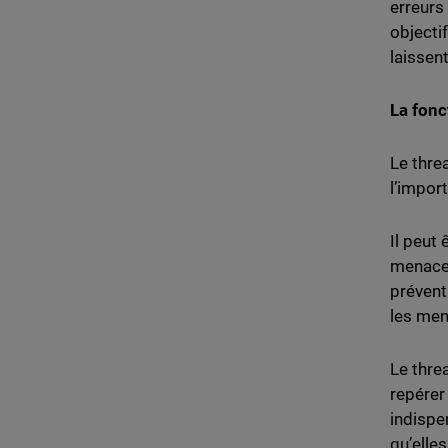
erreurs 
objecti
laissent
La fonc
Le thre
l’impor
Il peut
menaces
prévent
les men
Le thre
repérer
indispe
qu’elle