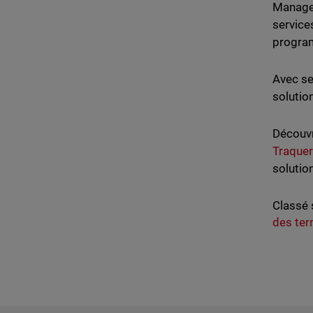
Managem
service
progra
Avec se
solutio
Découvr
Traquer
solutio
Classé 
des ter