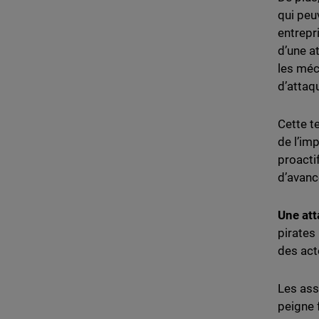
qui peu
entrepr
d’une a
les méc
d’attaq
Cette t
de l’im
proacti
d’avanc
Une att
pirates
des act
Les ass
peigne 