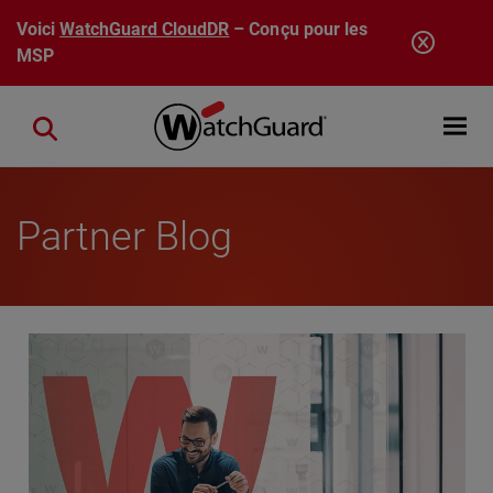
Aller au contenu principal
Voici
WatchGuard CloudDR
– Conçu pour les
MSP
Open mobi
Close search
Partner Blog