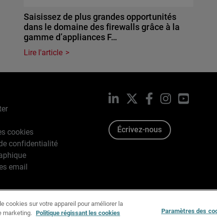
Saisissez de plus grandes opportunités
dans le domaine des firewalls grâce à la
gamme d’appliances F…
Lire l'article
LinkedIn
X
Facebook
Instagram
YouTub
ter
Écrivez-nous
es cookies
de confidentialité
raphique
es email
e cookies sur votre appareil pour améliorer la
996-2026 WatchGuard Technologies, Inc. Tous droits réservés.
Paramètres des co
de marketing.
Politique régissant les cookies