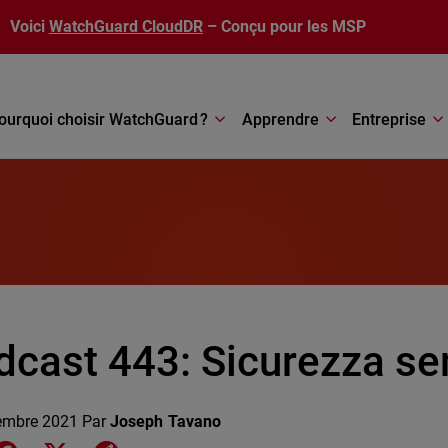
Voici
WatchGuard CloudDR
– Conçu pour les MSP
ourquoi choisir WatchGuard ?
Apprendre
Entreprise
dcast 443: Sicurezza se
embre 2021
Par
Joseph Tavano