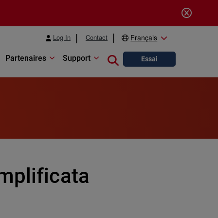
Log In
Contact
Français
Partenaires
Support
Close search
Essai
mplificata