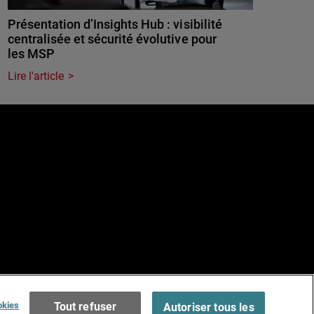
Présentation d’Insights Hub : visibilité
centralisée et sécurité évolutive pour
les MSP
Lire l'article
e
Terms of Use >
okies
Tout refuser
Autoriser tous les