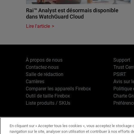
Rai™ Analyst est désormais disponible
dans WatchGuard Cloud
Lire l'article
À propos de nous
Support
Contactez-nous
Trust Cen
Salle de rédaction
PSIRT
Carrières
Avis sur l
Comparer les appareils Firebox
Politique 
Outil de taille Firebox
Charte G
Liste produits / SKUs
Préférenc
En cliquant sur « Accepter tous les cookies », vous acceptez le stockage d
Français
Copyright © 1
navigation sur le site, analyser son utilisation et contribuer à nos efforts 