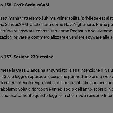
io 158: Cos’è SeriousSAM
settimana tratteremo l'ultima vulnerabilità "privilege escalat
s, SeriousSAM, anche nota come HaveNightmare. Prima pe
 software spyware conosciuto come Pegasus e valuteremo s
zazioni private a commercializzare e vendere spyware alle 
o 157: Sezione 230: rewind
mese la Casa Bianca ha annunciato la sua intenzione di valu
 230, le leggi di approdo sicuro che permettono ai siti web 
 di essere ritenuti responsabili dei contenuti che non riesco
 abbiamo voluto riproporre un episodio dell'anno scorso in
inano esattamente queste leggi e in che modo rendono Intern