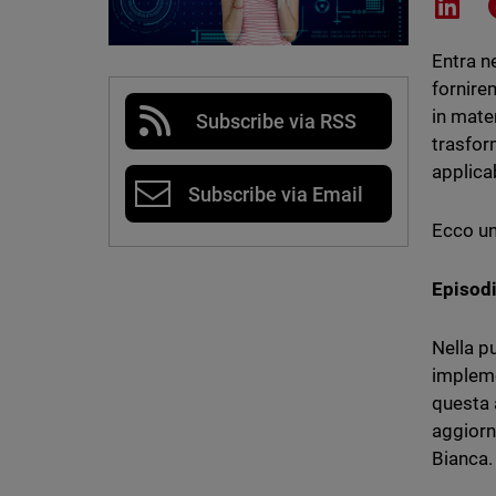
Shar
Entra ne
fornire
in mate
Subscribe via RSS
trasfor
applicab
Subscribe via Email
Ecco un
Episodi
Nella p
impleme
questa 
aggiorn
Bianca