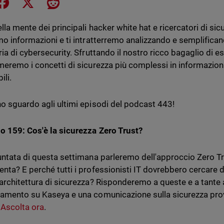
e on LinkedIn
Share on Facebook
Share on X
Share on Reddit
lla mente dei principali hacker white hat e ricercatori di sic
mo informazioni e ti intratterremo analizzando e semplifican
ria di cybersecurity. Sfruttando il nostro ricco bagaglio di e
meremo i concetti di sicurezza più complessi in informazion
ili.
o sguardo agli ultimi episodi del podcast 443!
o 159: Cos'è la sicurezza Zero Trust?
untata di questa settimana parleremo dell'approccio Zero T
nta? E perché tutti i professionisti IT dovrebbero cercare di
architettura di sicurezza? Risponderemo a queste e a tant
amento su Kaseya e una comunicazione sulla sicurezza pro
.
Ascolta ora
.