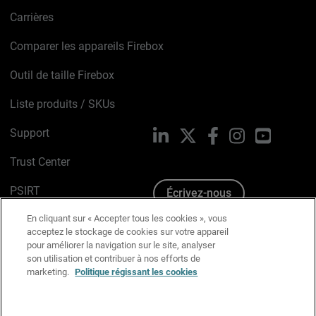
Carrières
Comparer les appareils Firebox
Outil de taille Firebox
Liste produits / SKUs
Support
LinkedIn
X
Facebook
Instagram
YouTube
Trust Center
PSIRT
Écrivez-nous
En cliquant sur « Accepter tous les cookies », vous
Avis sur les cookies
acceptez le stockage de cookies sur votre appareil
pour améliorer la navigation sur le site, analyser
Politique de confidentialité
son utilisation et contribuer à nos efforts de
marketing.
Politique régissant les cookies
Charte Graphique
Préférences email