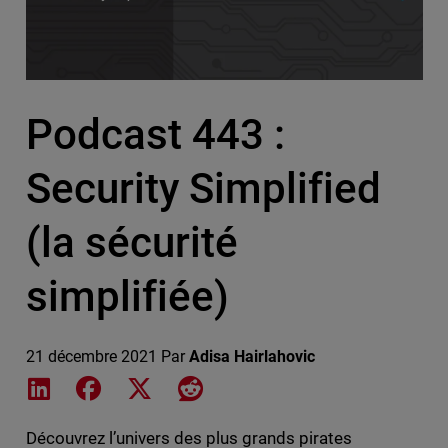
Podcast 443 :
Security Simplified
(la sécurité
simplifiée)
21 décembre 2021
Par
Adisa Hairlahovic
Share on LinkedIn
Share on Facebook
Share on X
Share on Reddit
Découvrez l’univers des plus grands pirates