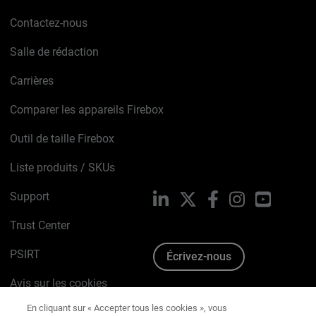
Contactez-nous
Salle de rédaction
Carrières
Comparer les appareils Firebox
Outil de taille Firebox
Liste produits / SKUs
Support
LinkedIn
X
Facebook
Instagram
YouTube
Trust Center
PSIRT
Écrivez-nous
Avis sur les cookies
En cliquant sur « Accepter tous les cookies », vous
acceptez le stockage de cookies sur votre appareil
Politique de confidentialité
pour améliorer la navigation sur le site, analyser