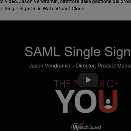
to video, Jason Vendramin, direttore della gestione dei pro
izio Single Sign-On in WatchGuard Cloud:
Partner Blog - In