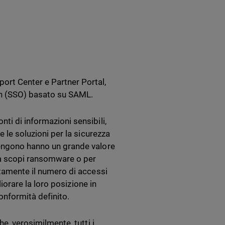
rt Center e Partner Portal,
-On (SSO) basato su SAML.
ti di informazioni sensibili,
e le soluzioni per la sicurezza
tengono hanno un grande valore
i a scopi ransomware o per
ttamente il numero di accessi
liorare la loro posizione in
conformità definito.
he, verosimilmente, tutti i