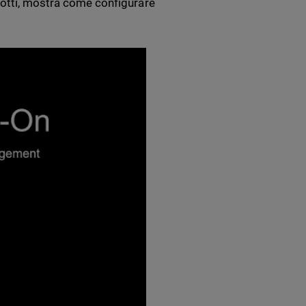
dotti, mostra come configurare
troducing SAML SSO for WatchGuard.com