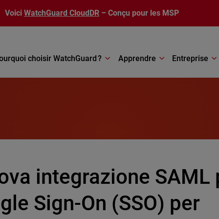
Voici
WatchGuard CloudDR
– Conçu pour les MSP
ourquoi choisir WatchGuard ?
Apprendre
Entreprise
ova integrazione SAML 
ngle Sign-On (SSO) per