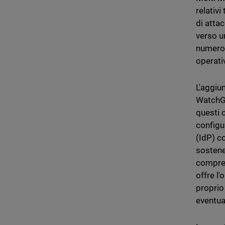
relativi
di attac
verso u
numero 
operati
L'aggiu
WatchGua
questi 
configu
(IdP) c
sostene
compren
offre l'
proprio
eventua