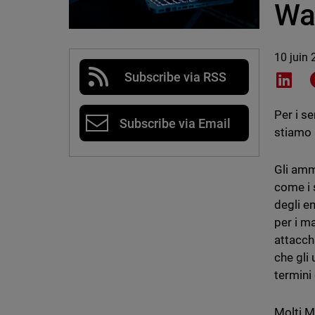
Wa
10 juin
Subscribe via RSS
Shar
Per i s
Subscribe via Email
stiamo 
Gli amm
come i s
degli e
per i m
attacch
che gli 
termini
Molti MS