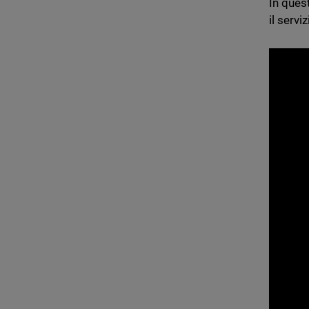
In ques
il serv