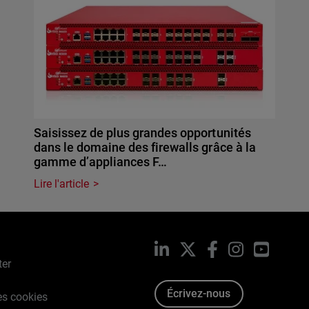
Saisissez de plus grandes opportunités
dans le domaine des firewalls grâce à la
gamme d’appliances F…
Lire l'article
LinkedIn
X
Facebook
Instagram
YouTub
ter
Écrivez-nous
es cookies