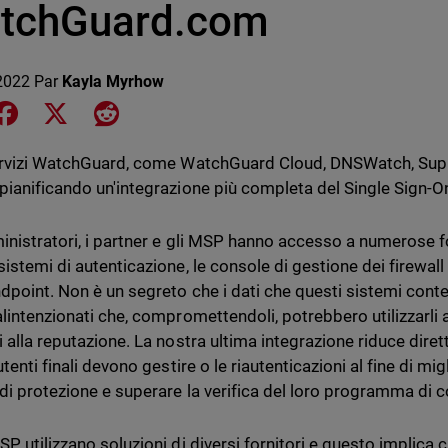
tchGuard.com
 2022
Par
Kayla Myrhow
e on LinkedIn
Share on Facebook
Share on X
Share on Reddit
ervizi WatchGuard, come WatchGuard Cloud, DNSWatch, Suppo
pianificando un'integrazione più completa del Single Sign
inistratori, i partner e gli MSP hanno accesso a numerose fon
istemi di autenticazione, le console di gestione dei firewall 
ndpoint. Non è un segreto che i dati che questi sistemi con
alintenzionati che, compromettendoli, potrebbero utilizzarl
i alla reputazione. La nostra ultima integrazione riduce dire
utenti finali devono gestire o le riautenticazioni al fine di mig
 di protezione e superare la verifica del loro programma di 
P utilizzano soluzioni di diversi fornitori e questo implica c