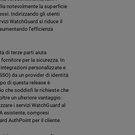
plia notevolmente la superficie
essi. Indirizzando gli utenti
rvizi WatchGuard si riduce il
 aumentando l'efficienza
à di terze parti aiuta
fornitore per la sicurezza. In
 integrazioni personalizzate e
SO) da un provider di identità
po di questa release è
o che soddisfi le richieste che
ltre un ulteriore vantaggio:
rizzare i servizi WatchGuard al
MFA esistente, compresi
d AuthPoint per il cliente.