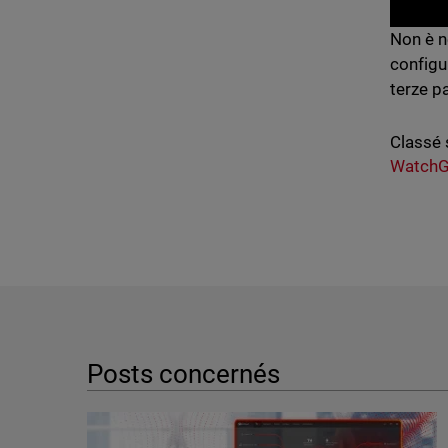
Non è n
configu
terze p
Classé 
WatchG
Posts concernés