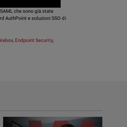
d/SAML che sono già state
d AuthPoint e soluzioni SSO di
irebox
,
Endpoint Security
,