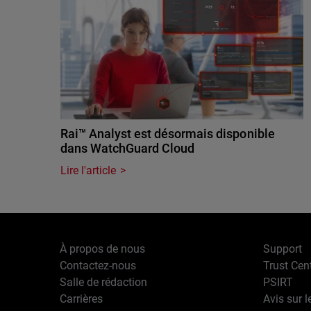
Rai™ Analyst est désormais disponible
dans WatchGuard Cloud
Lire l'article
À propos de nous
Support
Contactez-nous
Trust Cen
Salle de rédaction
PSIRT
Carrières
Avis sur l