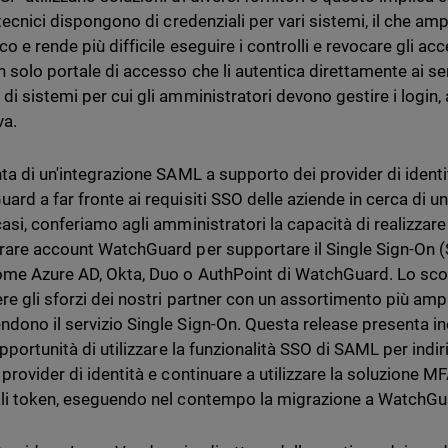
 tecnici dispongono di credenziali per vari sistemi, il che am
co e rende più difficile eseguire i controlli e revocare gli acc
n solo portale di accesso che li autentica direttamente ai se
di sistemi per cui gli amministratori devono gestire i login,
va.
nta di un'integrazione SAML a supporto dei provider di identit
rd a far fronte ai requisiti SSO delle aziende in cerca di un 
casi, conferiamo agli amministratori la capacità di realizzare
rare account WatchGuard per supportare il Single Sign-On (S
ome Azure AD, Okta, Duo o AuthPoint di WatchGuard. Lo sco
re gli sforzi dei nostri partner con un assortimento più ampi
dono il servizio Single Sign-On. Questa release presenta ino
opportunità di utilizzare la funzionalità SSO di SAML per indi
 provider di identità e continuare a utilizzare la soluzione 
li token, eseguendo nel contempo la migrazione a WatchGuar