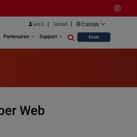
Log In
Contact
Français
Partenaires
Support
Close search
Essai
per Web