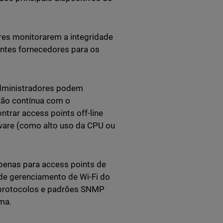
es monitorarem a integridade
ntes fornecedores para os
administradores podem
xão contínua com o
rar access points off-line
dware (como alto uso da CPU ou
penas para access points de
de gerenciamento de Wi-Fi do
s protocolos e padrões SNMP
ma.