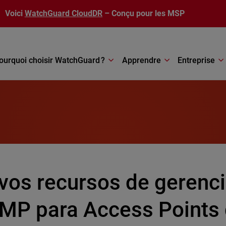
Voici
WatchGuard CloudDR
– Conçu pour les MSP
ourquoi choisir WatchGuard ?
Apprendre
Entreprise
vos recursos de gerenc
MP para Access Points 