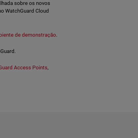
alhada sobre os novos
 no WatchGuard Cloud
iente de demonstração
.
hGuard.
uard Access Points
,