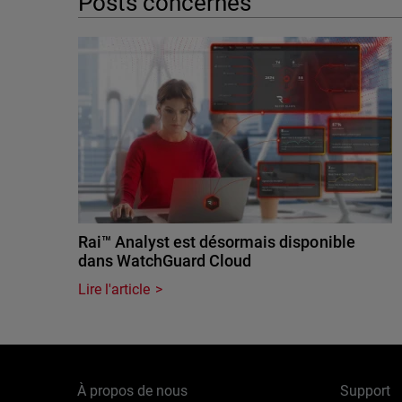
Posts concernés
Rai™ Analyst est désormais disponible
dans WatchGuard Cloud
Lire l'article
À propos de nous
Support