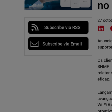
no
27 octo
Subscribe via RSS
Shar
Anuncia
Subscribe via Email
suporte
Os clie
SNMP no
relatar
eficaz.
Lançamo
avançad
Wi-Fi 6
proativ