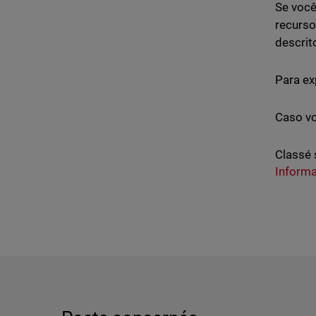
Se você
recurso
descrit
Para ex
Caso vo
Classé 
Inform