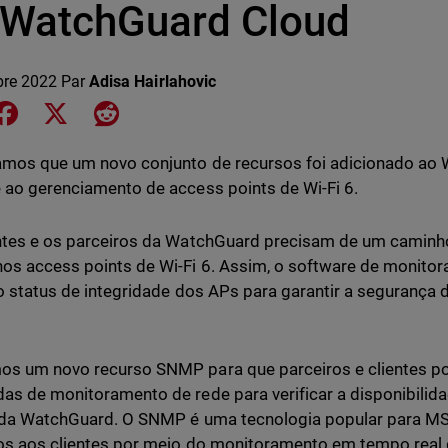
 WatchGuard Cloud
bre 2022
Par
Adisa Hairlahovic
e on LinkedIn
Share on Facebook
Share on X
Share on Reddit
mos que um novo conjunto de recursos foi adicionado ao 
 ao gerenciamento de access points de Wi-Fi 6.
ntes e os parceiros da WatchGuard precisam de um caminho
s access points de Wi-Fi 6. Assim, o software de monito
 o status de integridade dos APs para garantir a segurança 
s um novo recurso SNMP para que parceiros e clientes p
as de monitoramento de rede para verificar a disponibilid
 da WatchGuard. O SNMP é uma tecnologia popular para M
os aos clientes por meio do monitoramento em tempo real d