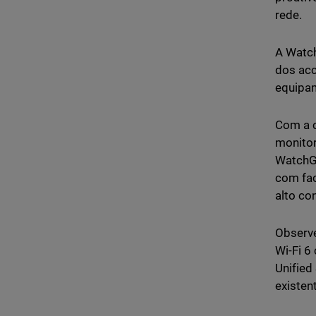
rede.
A Watch
dos acc
equipa
Com a c
monitor
WatchGu
com fac
alto c
Observe
Wi-Fi 6
Unified
existen