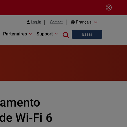
Log In
Contact
Français
Partenaires
Support
Close search
Essai
iamento
de Wi-Fi 6