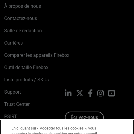
À propos de nous
Contactez-nous
Salle de rédaction
Carrières
Comparer les appareils Firebox
Outil de taille Firebox
Liste produits / SKUs
Support
LinkedIn
X
Facebook
Instagram
YouTube
Trust Center
PSIRT
Écrivez-nous
En cliquant sur « Accepter tous les cookies », vous
Avis sur les cookies
acceptez le stockage de cookies sur votre appareil