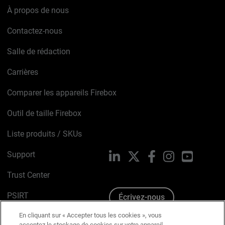
À propos de nous
Contactez-nous
Salle de rédaction
Carrières
Comparer les appareils Firebox
Outil de taille Firebox
Liste produits / SKUs
Support
LinkedIn
X
Facebook
Instagram
YouTube
Trust Center
PSIRT
Écrivez-nous
En cliquant sur « Accepter tous les cookies », vous
Avis sur les cookies
acceptez le stockage de cookies sur votre appareil