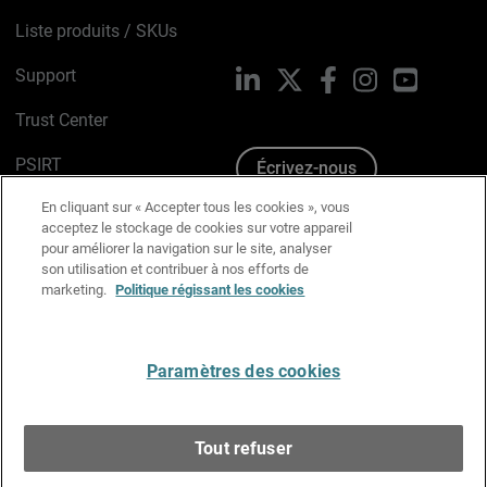
Liste produits / SKUs
Support
LinkedIn
X
Facebook
Instagram
YouTube
Trust Center
PSIRT
Écrivez-nous
En cliquant sur « Accepter tous les cookies », vous
Avis sur les cookies
acceptez le stockage de cookies sur votre appareil
pour améliorer la navigation sur le site, analyser
Politique de confidentialité
son utilisation et contribuer à nos efforts de
marketing.
Politique régissant les cookies
Charte Graphique
Préférences email
Paramètres des cookies
Français
Tout refuser
Copyright © 1996-2026 WatchGuard Technologies, Inc.