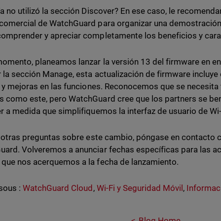
a no utilizó la sección Discover? En ese caso, le recomen
comercial de WatchGuard para organizar una demostración 
omprender y apreciar completamente los beneficios y carac
momento, planeamos lanzar la versión 13 del firmware en 
r la sección Manage, esta actualización de firmware incluye
s y mejoras en las funciones. Reconocemos que se necesita
 como este, pero WatchGuard cree que los partners se bene
r a medida que simplifiquemos la interfaz de usuario de Wi-
e otras preguntas sobre este cambio, póngase en contacto 
ard. Volveremos a anunciar fechas específicas para las ac
que nos acerquemos a la fecha de lanzamiento.
sous :
WatchGuard Cloud
,
Wi-Fi y Seguridad Móvil
,
Informac
Blog Home