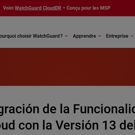
Voici
WatchGuard CloudDR
– Conçu pour les MSP
ourquoi choisir WatchGuard ?
Apprendre
Entreprise
ración de la Funcionali
oud con la Versión 13 de