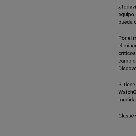
¿Todaví
equipo 
pueda c
Por el 
elimina
crítico
cambios
Discove
Si tien
WatchGu
medida 
Classé 