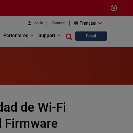
Log In
Contact
Français
Partenaires
Support
Close search
Essai
dad de Wi-Fi
l Firmware