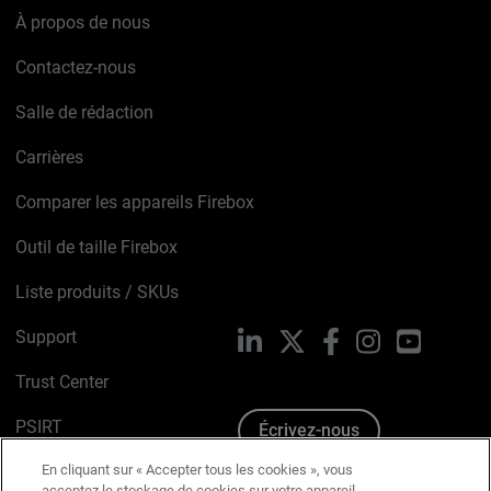
À propos de nous
Contactez-nous
Salle de rédaction
Carrières
Comparer les appareils Firebox
Outil de taille Firebox
Liste produits / SKUs
Support
LinkedIn
X
Facebook
Instagram
YouTube
Trust Center
PSIRT
Écrivez-nous
En cliquant sur « Accepter tous les cookies », vous
Avis sur les cookies
acceptez le stockage de cookies sur votre appareil