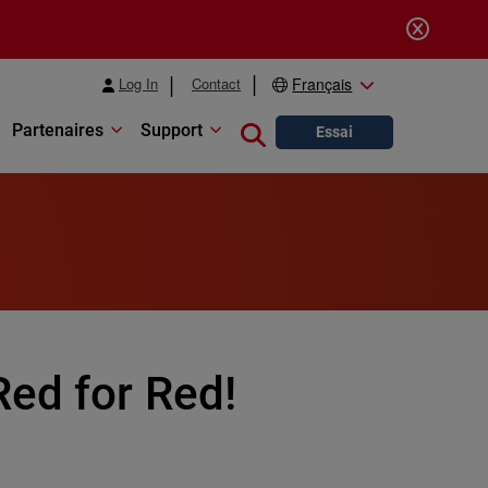
Log In
Contact
Français
Partenaires
Support
Close search
Essai
Red for Red!