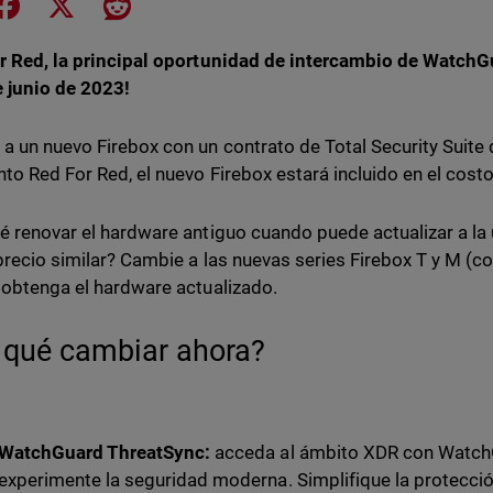
e on LinkedIn
Share on Facebook
Share on X
Share on Reddit
r Red, la principal oportunidad de intercambio de WatchG
e junio de 2023!
a un nuevo Firebox con un contrato de Total Security Suite 
to Red For Red, el nuevo Firebox estará incluido en el costo
é renovar el hardware antiguo cuando puede actualizar a la
precio similar? Cambie a las nuevas series Firebox T y M (con
 obtenga el hardware actualizado.
 qué cambiar ahora?
WatchGuard ThreatSync:
acceda al ámbito XDR con Watch
experimente la seguridad moderna. Simplifique la protecció