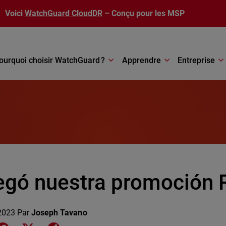
Voici
WatchGuard CloudDR
– Conçu pour les MSP
ourquoi choisir WatchGuard ?
Apprendre
Entreprise
legó nuestra promoción 
 2023
Par
Joseph Tavano