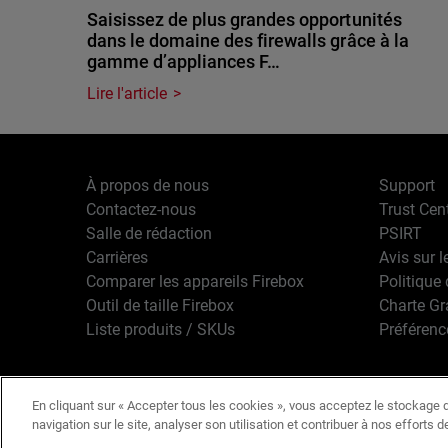
Saisissez de plus grandes opportunités
dans le domaine des firewalls grâce à la
gamme d’appliances F…
Lire l'article
À propos de nous
Support
Contactez-nous
Trust Cen
Salle de rédaction
PSIRT
Carrières
Avis sur l
Comparer les appareils Firebox
Politique 
Outil de taille Firebox
Charte G
Liste produits / SKUs
Préférenc
En cliquant sur « Accepter tous les cookies », vous acceptez le stockage d
Français
Copyright © 1
navigation sur le site, analyser son utilisation et contribuer à nos efforts 