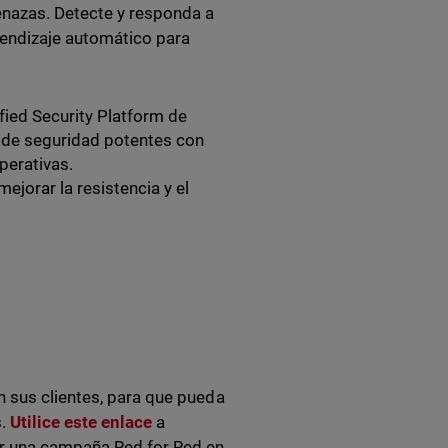
enazas. Detecte y responda a
prendizaje automático para
fied Security Platform de
s de seguridad potentes con
perativas.
ejorar la resistencia y el
n sus clientes, para que pueda
s.
Utilice este enlace
a
ar una campaña Red for Red en