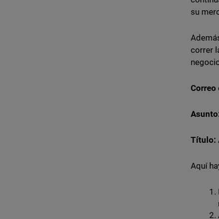
su merc
Además,
correr 
negocio
Correo 
Asunto
Título:
Aquí ha