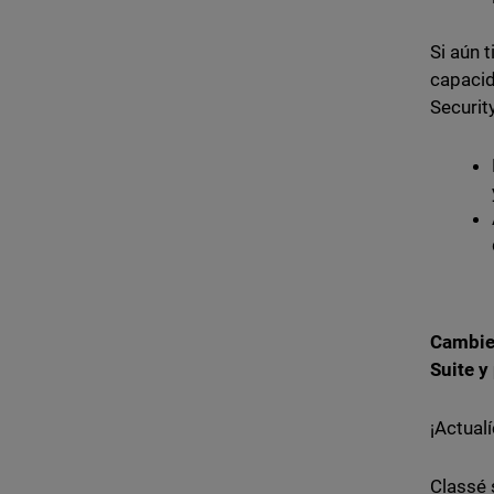
Si aún 
capacid
Security
Cambie 
Suite y
¡Actualí
Classé 