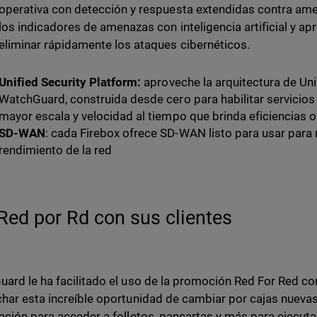
operativa con detección y respuesta extendidas contra am
los indicadores de amenazas con inteligencia artificial y a
eliminar rápidamente los ataques cibernéticos.
Unified Security Platform:
aproveche la arquitectura de Uni
WatchGuard, construida desde cero para habilitar servicio
mayor escala y velocidad al tiempo que brinda eficiencias o
SD-WAN
: cada Firebox ofrece SD-WAN listo para usar para m
rendimiento de la red
Red por Rd con sus clientes
ard le ha facilitado el uso de la promoción Red For Red co
har esta increíble oportunidad de cambiar por cajas nueva
ación para acceder a folletos, pancartas y más para ejecut