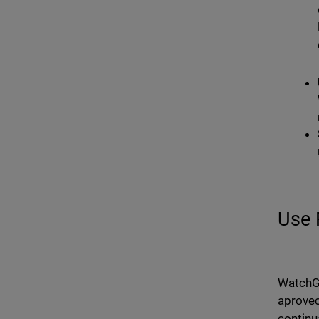
Use 
WatchGu
aprovec
continu