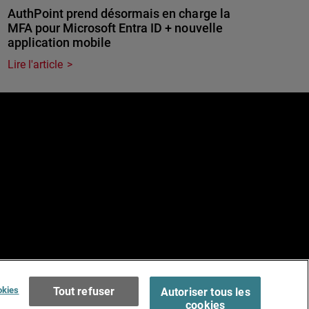
AuthPoint prend désormais en charge la
MFA pour Microsoft Entra ID + nouvelle
application mobile
Lire l'article
e
Terms of Use >
okies
Tout refuser
Autoriser tous les
cookies