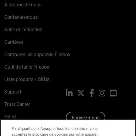
À propos de nous
Contactez-nous
Salle de rédaction
Carrières
Comparer les appareils Firebox
Outil de taille Firebox
Liste produits / SKUs
Support
LinkedIn
X
Facebook
Instagram
YouTube
Trust Center
PSIRT
Écrivez-nous
En cliquant sur « Accepter tous les cookies », vous
Avis sur les cookies
acceptez le stockage de cookies sur votre appareil