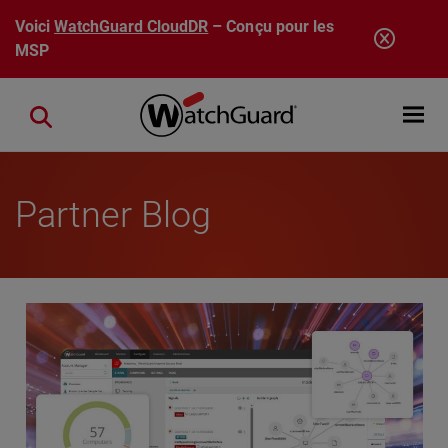
Aller au contenu principal
Voici
WatchGuard CloudDR
– Conçu pour les
MSP
Open mobi
Close search
Partner Blog