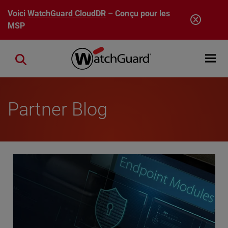
Aller au contenu principal
Voici
WatchGuard CloudDR
– Conçu pour les
MSP
Open mobi
Close search
Partner Blog