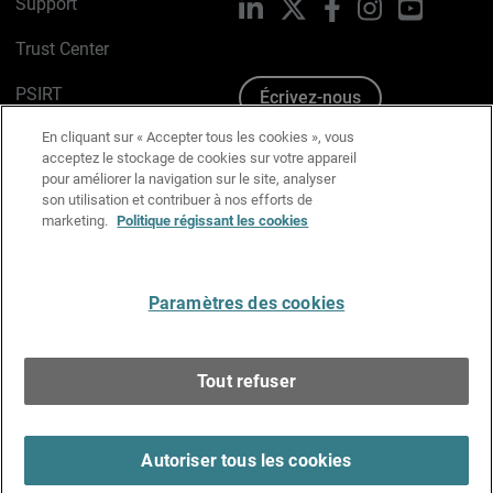
Support
LinkedIn
X
Facebook
Instagram
YouTube
Trust Center
PSIRT
Écrivez-nous
En cliquant sur « Accepter tous les cookies », vous
Avis sur les cookies
acceptez le stockage de cookies sur votre appareil
pour améliorer la navigation sur le site, analyser
Politique de confidentialité
son utilisation et contribuer à nos efforts de
marketing.
Politique régissant les cookies
Charte Graphique
Préférences email
Paramètres des cookies
Français
Tout refuser
Copyright © 1996-2026 WatchGuard Technologies, Inc.
Tous droits réservés.
Terms of Use >
Autoriser tous les cookies