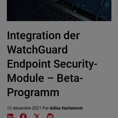
Integration der
WatchGuard
Endpoint Security-
Module – Beta-
Programm
15 décembre 2021
Par
Adisa Hairlahovic
Share on LinkedIn
Share on Facebook
Share on X
Share on Reddit