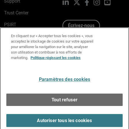
Support
LinkedIn
X
Facebook
Instagram
YouTube
Trust Center
PSIRT
Écrivez-nous
En cliquant sur « Accepter tous les cookies », vous
Avis sur les cookies
acceptez le stockage de cookies sur votre appareil
pour améliorer la navigation sur le site, analyser
Politique de confidentialité
son utilisation et contribuer à nos efforts de
marketing.
Politique régissant les cookies
Charte Graphique
Préférences email
Paramètres des cookies
Français
Tout refuser
Copyright © 1996-2026 WatchGuard Technologies, Inc.
Tous droits réservés.
Terms of Use >
Autoriser tous les cookies