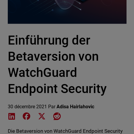
Einführung der
Betaversion von
WatchGuard
Endpoint Security
30 décembre 2021
Par
Adisa Hairlahovic
Share on LinkedIn
Share on Facebook
Share on X
Share on Reddit
Die Betaversion von WatchGuard Endpoint Security