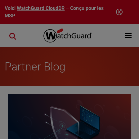
Aller au contenu principal
Voici
WatchGuard CloudDR
– Conçu pour les
MSP
Open mobi
Close search
Partner Blog