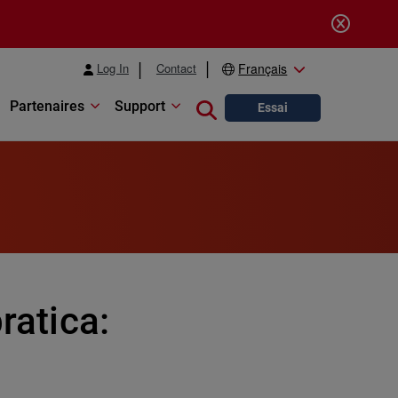
Log In
Contact
Français
Partenaires
Support
Close search
Essai
ratica: