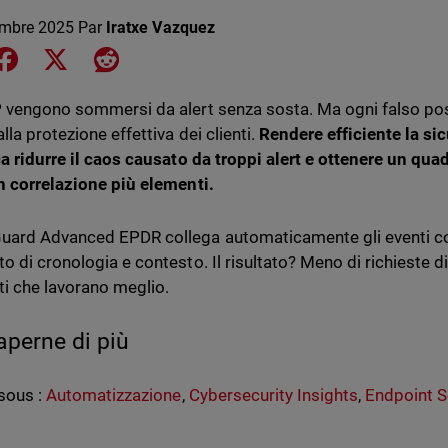
mbre 2025
Par
Iratxe Vazquez
e on LinkedIn
Share on Facebook
Share on X
Share on Reddit
 vengono sommersi da alert senza sosta. Ma ogni falso posi
la protezione effettiva dei clienti.
Rendere efficiente la si
ca ridurre il caos causato da troppi alert e ottenere un qua
n correlazione più elementi.
ard Advanced EPDR collega automaticamente gli eventi corre
o di cronologia e contesto. Il risultato? Meno di richieste di
sti che lavorano meglio.
aperne di più
sous :
Automatizzazione
,
Cybersecurity Insights
,
Endpoint S