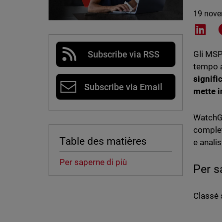
19 nove
Shar
Subscribe via RSS
Gli MSP
tempo al
signifi
Subscribe via Email
mette i
WatchGu
complet
Table des matières
e anali
Per saperne di più
Per s
Classé 