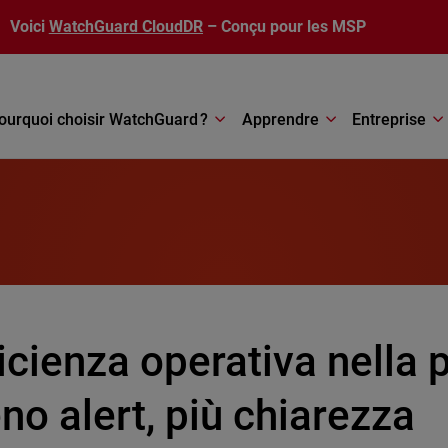
Voici
WatchGuard CloudDR
– Conçu pour les MSP
ourquoi choisir WatchGuard ?
Apprendre
Entreprise
icienza operativa nella p
o alert, più chiarezza