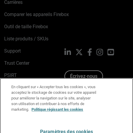
Carrières
Comparer les appareils Firebox
Outil de taille Firebox
Liste produits / SKUs
Support
LinkedIn
X
Facebook
Instagram
YouTube
Trust Center
PSIRT
Écrivez-nous
En cliquant sur « Accepter tous les cookies », vous
Avis sur les cookies
acceptez le stockage de cookies sur votre appareil
pour améliorer la navigation sur le site, analyser
Politique de confidentialité
son utilisation et contribuer à nos efforts de
marketing.
Politique régissant les cookies
Charte Graphique
Préférences email
Paramètres des cookies