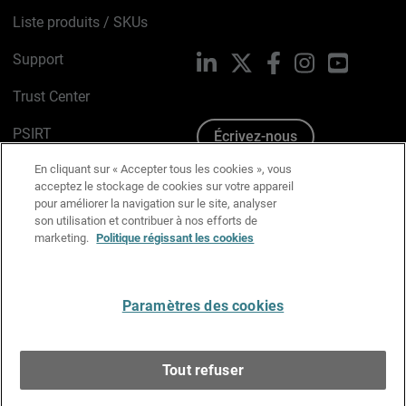
Liste produits / SKUs
Support
LinkedIn
X
Facebook
Instagram
YouTube
Trust Center
PSIRT
Écrivez-nous
En cliquant sur « Accepter tous les cookies », vous
Avis sur les cookies
acceptez le stockage de cookies sur votre appareil
pour améliorer la navigation sur le site, analyser
Politique de confidentialité
son utilisation et contribuer à nos efforts de
marketing.
Politique régissant les cookies
Charte Graphique
Préférences email
Paramètres des cookies
Français
Tout refuser
Copyright © 1996-2026 WatchGuard Technologies, Inc.