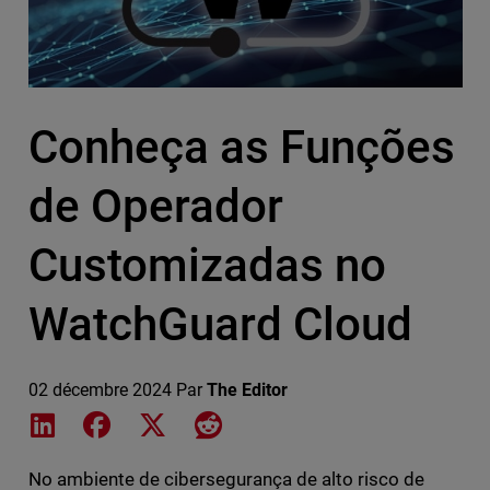
Conheça as Funções
de Operador
Customizadas no
WatchGuard Cloud
02 décembre 2024
Par
The Editor
Share on LinkedIn
Share on Facebook
Share on X
Share on Reddit
No ambiente de cibersegurança de alto risco de