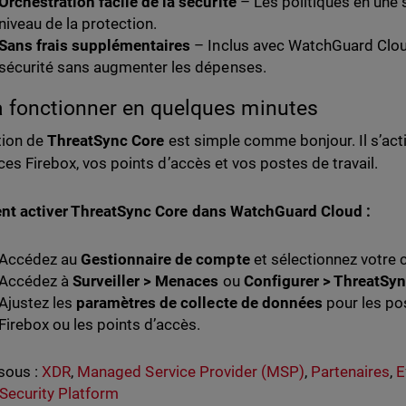
Orchestration facile de la sécurité
– Les politiques en une s
niveau de la protection.
Sans frais supplémentaires
– Inclus avec WatchGuard Cloud
sécurité sans augmenter les dépenses.
à fonctionner en quelques minutes
ation de
ThreatSync Core
est simple comme bonjour. Il s’ac
ces Firebox, vos points d’accès et vos postes de travail.
t activer ThreatSync Core dans WatchGuard Cloud :
Accédez au
Gestionnaire de compte
et sélectionnez votre
Accédez à
Surveiller > Menaces
ou
Configurer > ThreatSy
Ajustez les
paramètres de collecte de données
pour les pos
Firebox ou les points d’accès.
sous :
XDR
,
Managed Service Provider (MSP)
,
Partenaires
,
E
 Security Platform