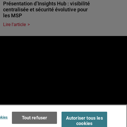
Présentation d’Insights Hub : visibilité
centralisée et sécurité évolutive pour
les MSP
Lire l'article
e
Terms of Use >
okies
Tout refuser
Autoriser tous les
cookies