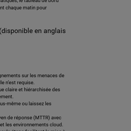
tiques, le tableau de bord
ent chaque matin pour
(disponible en anglais
ignements sur les menaces de
e n’est requise.
e claire et hiérarchisée des
dement.
us-même ou laissez les
yen de réponse (MTTR) avec
x et les environnements cloud.