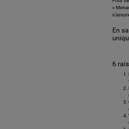
Pour de
« Menac
s’assur
En sa
uniq
6 rai