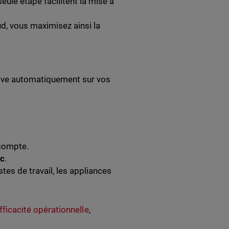
eule étape facilitent la mise à
, vous maximisez ainsi la
tive automatiquement sur vos
 compte.
nc
.
tes de travail, les appliances
fficacité opérationnelle
,