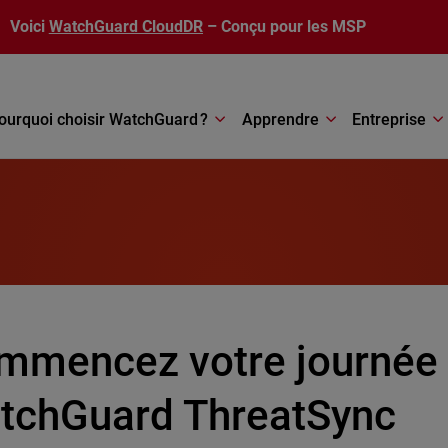
Voici
WatchGuard CloudDR
– Conçu pour les MSP
ourquoi choisir WatchGuard ?
Apprendre
Entreprise
mmencez votre journée
tchGuard ThreatSync