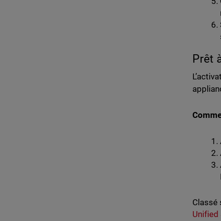
Prêt 
L’activ
applian
Commen
Classé 
Unified