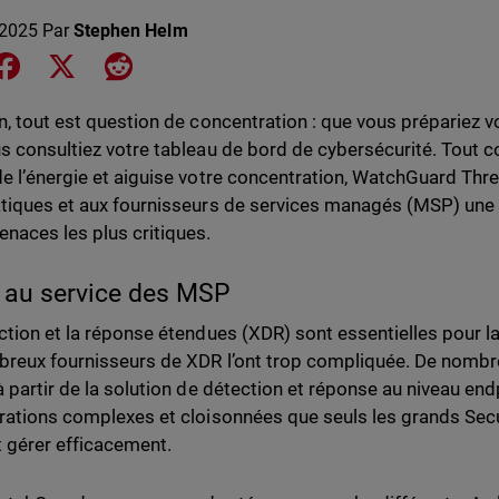
 2025
Par
Stephen Helm
e on LinkedIn
Share on Facebook
Share on X
Share on Reddit
n, tout est question de concentration : que vous prépariez 
s consultiez votre tableau de bord de cybersécurité. Tout
e l’énergie et aiguise votre concentration, WatchGuard Thr
tiques et aux fournisseurs de services managés (MSP) une v
naces les plus critiques.
 au service des MSP
ction et la réponse étendues (XDR) sont essentielles pour 
reux fournisseurs de XDR l’ont trop compliquée. De nombr
à partir de la solution de détection et réponse au niveau end
rations complexes et cloisonnées que seuls les grands Sec
 gérer efficacement.