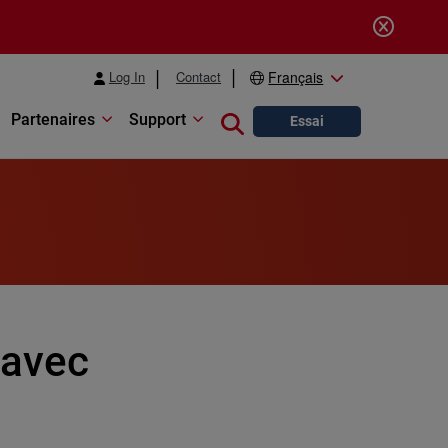
Log In
Contact
Français
Partenaires
Support
Close search
Essai
 avec