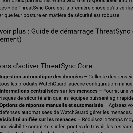
 nombreux partenaires WatchGuard et responsables informa
es » de ThreatSync Core est la première chose qu’ils vérifi
er que leur posture en matière de sécurité est robuste.
voir plus : Guide de démarrage ThreatSync 
uement)
sons d’activer ThreatSync Core
Ingestion automatique des données
– Collecte des rense
tous les produits WatchGuard, aucune configuration manuell
Informations centralisées sur les menaces
– Fournit une vu
risques de sécurité afin que les équipes puissent agir rapi
Options de réponse manuelle et automatisée
– Agissez vo
défenses automatisées de WatchGuard gérer les menaces.
Visibilité unifiée sur les menaces
– Réduisez le temps mo
une visibilité complète sur les postes de travail, les réseau