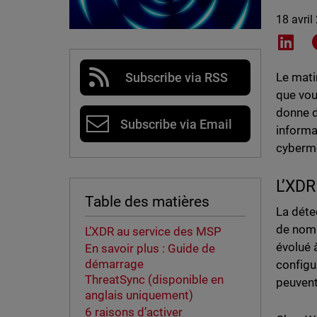
18 avril
Shar
Subscribe via RSS
Le mati
que vou
donne d
Subscribe via Email
informa
cyberme
L’XDR
Table des matières
La déte
de nomb
L’XDR au service des MSP
évolué 
En savoir plus : Guide de
démarrage
configu
ThreatSync (disponible en
peuvent
anglais uniquement)
6 raisons d’activer