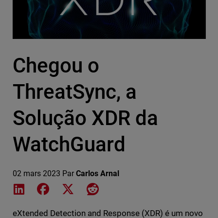
Chegou o
ThreatSync, a
Solução XDR da
WatchGuard
02 mars 2023
Par
Carlos Arnal
Share on LinkedIn
Share on Facebook
Share on X
Share on Reddit
eXtended Detection and Response (XDR) é um novo