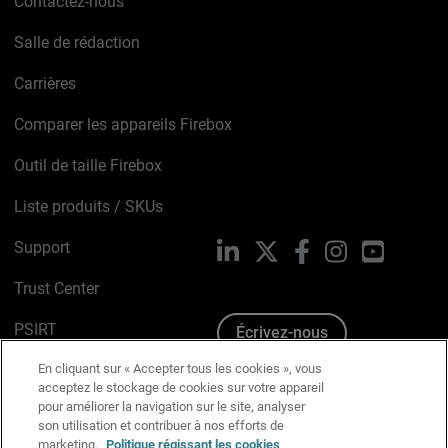
Contactez-nous
Salle de rédaction
Carrières
Comparer les appareils Firebox
Outil de taille Firebox
Liste produits / SKUs
Support
LinkedIn
X
Facebook
Instagram
YouTube
Trust Center
PSIRT
Écrivez-nous
En cliquant sur « Accepter tous les cookies », vous
Avis sur les cookies
acceptez le stockage de cookies sur votre appareil
pour améliorer la navigation sur le site, analyser
Politique de confidentialité
son utilisation et contribuer à nos efforts de
marketing.
Politique régissant les cookies